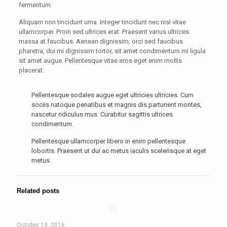
fermentum.
Aliquam non tincidunt urna. Integer tincidunt nec nisl vitae
ullamcorper. Proin sed ultrices erat. Praesent varius ultrices
massa at faucibus. Aenean dignissim, orci sed faucibus
pharetra, dui mi dignissim tortor, sit amet condimentum mi ligula
sit amet augue. Pellentesque vitae eros eget enim mollis
placerat.
Pellentesque sodales augue eget ultricies ultricies. Cum
sociis natoque penatibus et magnis dis parturient montes,
nascetur ridiculus mus. Curabitur sagittis ultrices
condimentum.
Pellentesque ullamcorper libero in enim pellentesque
lobortis. Praesent ut dui ac metus iaculis scelerisque at eget
metus.
Related posts
October 13, 2016