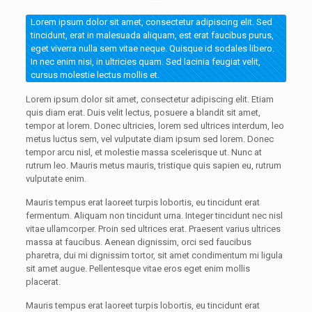
Lorem ipsum dolor sit amet, consectetur adipiscing elit. Sed
tincidunt, erat in malesuada aliquam, est erat faucibus purus,
eget viverra nulla sem vitae neque. Quisque id sodales libero.
In nec enim nisi, in ultricies quam. Sed lacinia feugiat velit,
cursus molestie lectus mollis et.
Lorem ipsum dolor sit amet, consectetur adipiscing elit. Etiam
quis diam erat. Duis velit lectus, posuere a blandit sit amet,
tempor at lorem. Donec ultricies, lorem sed ultrices interdum, leo
metus luctus sem, vel vulputate diam ipsum sed lorem. Donec
tempor arcu nisl, et molestie massa scelerisque ut. Nunc at
rutrum leo. Mauris metus mauris, tristique quis sapien eu, rutrum
vulputate enim.
Mauris tempus erat laoreet turpis lobortis, eu tincidunt erat
fermentum. Aliquam non tincidunt urna. Integer tincidunt nec nisl
vitae ullamcorper. Proin sed ultrices erat. Praesent varius ultrices
massa at faucibus. Aenean dignissim, orci sed faucibus
pharetra, dui mi dignissim tortor, sit amet condimentum mi ligula
sit amet augue. Pellentesque vitae eros eget enim mollis
placerat.
Mauris tempus erat laoreet turpis lobortis, eu tincidunt erat